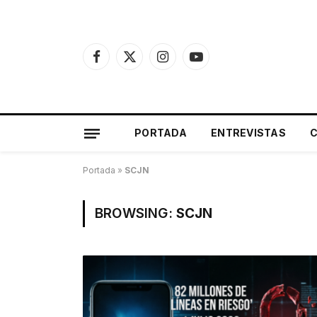
Facebook
X
Instagram
YouTube
(Twitter)
PORTADA
ENTREVISTAS
Portada
»
SCJN
BROWSING:
SCJN