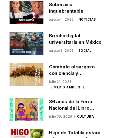
Soberanía
inquebrantable
agosto 4, 2026
NOTICIAS
Brecha digital
universitaria en México
agosto 3, 2026
SOCIAL
Combate al sargazo
con ciencia y
sostenibilidad en
julio 31, 2026
México
MEDIO AMBIENTE
36 años de la Feria
Nacional del Libro
Infantil y Juvenil en
julio 30, 2026
CULTURA
Veracruz
Higo de Tatatila estará