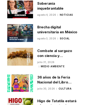
Soberanía
inquebrantable
agosto 4, 2026
NOTICIAS
Brecha digital
universitaria en México
agosto 3, 2026
SOCIAL
Combate al sargazo
con ciencia y
sostenibilidad en
julio 31, 2026
México
MEDIO AMBIENTE
36 años de la Feria
Nacional del Libro
Infantil y Juvenil en
julio 30, 2026
CULTURA
Veracruz
Higo de Tatatila estará