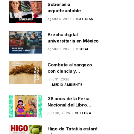
Soberanía
inquebrantable
agosto 4, 2026
NOTICIAS
Brecha digital
universitaria en México
agosto 3, 2026
SOCIAL
Combate al sargazo
con ciencia y
sostenibilidad en
julio 31, 2026
México
MEDIO AMBIENTE
36 años de la Feria
Nacional del Libro
Infantil y Juvenil en
julio 30, 2026
CULTURA
Veracruz
Higo de Tatatila estará