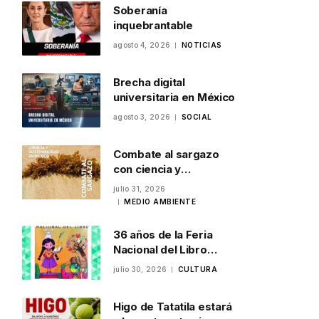
Soberanía
inquebrantable
agosto 4, 2026
NOTICIAS
Brecha digital
universitaria en México
agosto 3, 2026
SOCIAL
Combate al sargazo
con ciencia y
sostenibilidad en
julio 31, 2026
México
MEDIO AMBIENTE
36 años de la Feria
Nacional del Libro
Infantil y Juvenil en
julio 30, 2026
CULTURA
Veracruz
Higo de Tatatila estará