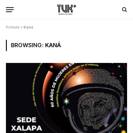
Portada
»
Kaná
BROWSING:
KANÁ