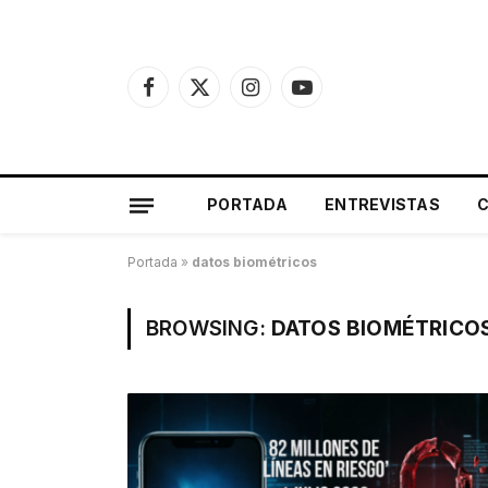
Facebook
X
Instagram
YouTube
(Twitter)
PORTADA
ENTREVISTAS
Portada
»
datos biométricos
BROWSING:
DATOS BIOMÉTRICO