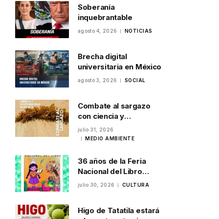
Soberanía
inquebrantable
agosto 4, 2026
NOTICIAS
Brecha digital
universitaria en México
agosto 3, 2026
SOCIAL
Combate al sargazo
con ciencia y
sostenibilidad en
julio 31, 2026
México
MEDIO AMBIENTE
36 años de la Feria
Nacional del Libro
Infantil y Juvenil en
julio 30, 2026
CULTURA
Veracruz
Higo de Tatatila estará