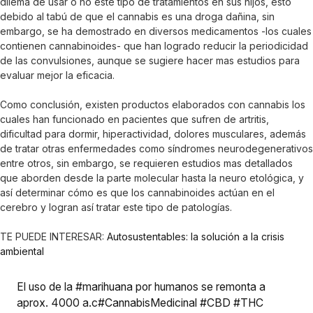
dilema de usar o no este tipo de tratamientos en sus hijos, esto
debido al tabú de que el cannabis es una droga dañina, sin
embargo, se ha demostrado en diversos medicamentos -los cuales
contienen cannabinoides- que han logrado reducir la periodicidad
de las convulsiones, aunque se sugiere hacer mas estudios para
evaluar mejor la eficacia.
Como conclusión, existen productos elaborados con cannabis los
cuales han funcionado en pacientes que sufren de artritis,
dificultad para dormir, hiperactividad, dolores musculares, además
de tratar otras enfermedades como síndromes neurodegenerativos
entre otros, sin embargo, se requieren estudios mas detallados
que aborden desde la parte molecular hasta la neuro etológica, y
así determinar cómo es que los cannabinoides actúan en el
cerebro y logran así tratar este tipo de patologías.
TE PUEDE INTERESAR:
Autosustentables: la solución a la crisis
ambiental
El uso de la
#marihuana
por humanos se remonta a
aprox. 4000 a.c
#CannabisMedicinal
#CBD
#THC