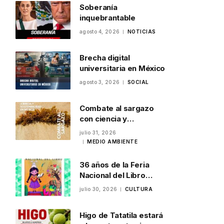
Soberanía
inquebrantable
agosto 4, 2026
NOTICIAS
Brecha digital
universitaria en México
agosto 3, 2026
SOCIAL
Combate al sargazo
con ciencia y
sostenibilidad en
julio 31, 2026
México
MEDIO AMBIENTE
36 años de la Feria
Nacional del Libro
Infantil y Juvenil en
julio 30, 2026
CULTURA
Veracruz
Higo de Tatatila estará