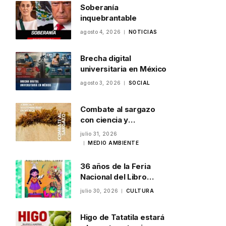
Soberanía
inquebrantable
agosto 4, 2026
NOTICIAS
Brecha digital
universitaria en México
agosto 3, 2026
SOCIAL
Combate al sargazo
con ciencia y
sostenibilidad en
julio 31, 2026
México
MEDIO AMBIENTE
36 años de la Feria
Nacional del Libro
Infantil y Juvenil en
julio 30, 2026
CULTURA
Veracruz
Higo de Tatatila estará