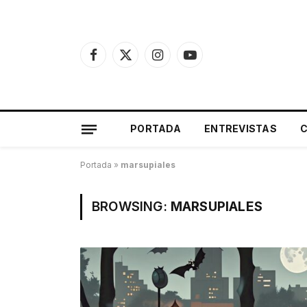
Facebook
X
Instagram
YouTube
(Twitter)
PORTADA
ENTREVISTAS
Portada
»
marsupiales
BROWSING:
MARSUPIALES