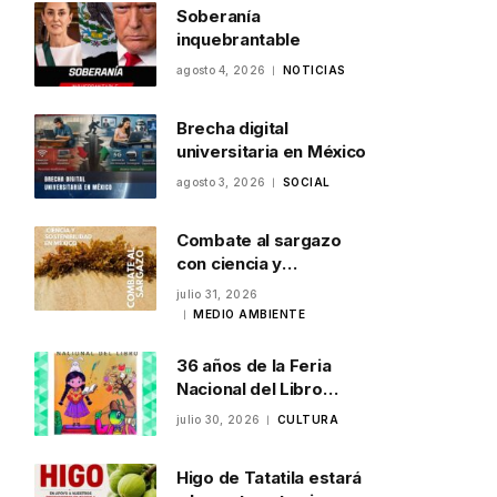
Soberanía
inquebrantable
agosto 4, 2026
NOTICIAS
Brecha digital
universitaria en México
agosto 3, 2026
SOCIAL
Combate al sargazo
con ciencia y
sostenibilidad en
julio 31, 2026
México
MEDIO AMBIENTE
36 años de la Feria
Nacional del Libro
Infantil y Juvenil en
julio 30, 2026
CULTURA
Veracruz
Higo de Tatatila estará