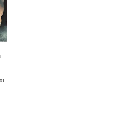
s
res