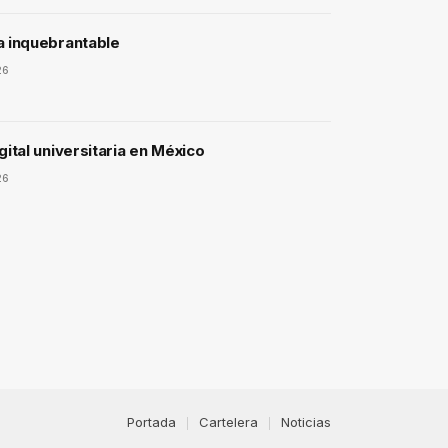
a inquebrantable
26
gital universitaria en México
26
Portada
Cartelera
Noticias