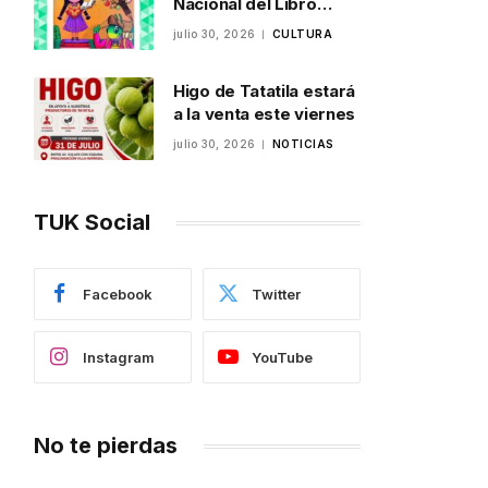
Nacional del Libro
Infantil y Juvenil en
julio 30, 2026
CULTURA
Veracruz
Higo de Tatatila estará
a la venta este viernes
julio 30, 2026
NOTICIAS
TUK Social
Facebook
Twitter
Instagram
YouTube
No te pierdas