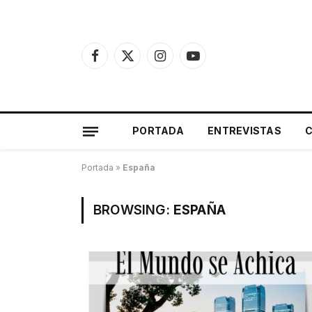
Facebook
X
Instagram
YouTube
(Twitter)
PORTADA
ENTREVISTAS
Portada
»
España
BROWSING:
ESPAÑA