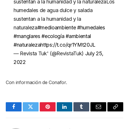
sustentan a la humanidad y la naturalezaLos
humedales de agua dulce y salada
sustentan a la humanidad y la
naturaleza
#medioambiente
#humedales
#manglares
#ecología
#ambiental
#naturaleza
https://t.co/qr1YMt20JL
— Revista Tuk' (@RevistaTuk)
July 25,
2022
Con información de Conafor.
Facebook
Twitter
Pinterest
LinkedIn
Tumblr
Email
Copy
Link