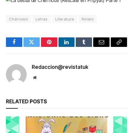
Chérnobil
Letras
Literatura
Relato
Facebook
Twitter
Pinterest
LinkedIn
Tumblr
Email
Copy
Link
Redaccion@revistatuk
Website
RELATED
POSTS